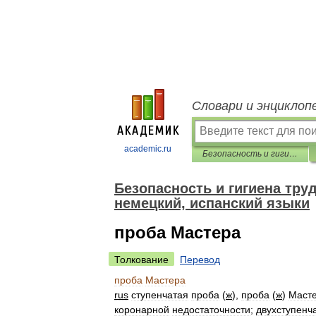
Словари и энциклоп
academic.ru
Безопасность и гигиена труда. Перевод на английский, французский, немецкий, испанский языки
Безопасность и гигиена тру
немецкий, испанский языки
проба Мастера
Толкование
Перевод
проба
Мастера
rus
ступенчатая
проба
(
ж
),
проба
(
ж
)
Маст
коронарной
недостаточности
;
двухступенч