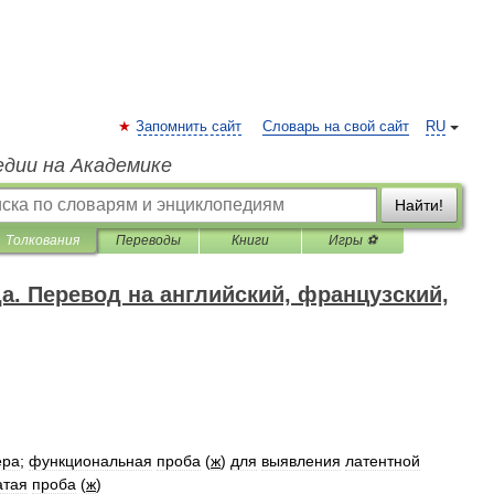
Запомнить сайт
Словарь на свой сайт
RU
едии на Академике
Найти!
Толкования
Переводы
Книги
Игры ⚽
да. Перевод на английский, французский,
ера
;
функциональная
проба
(
ж
)
для
выявления
латентной
атая
проба
(
ж
)