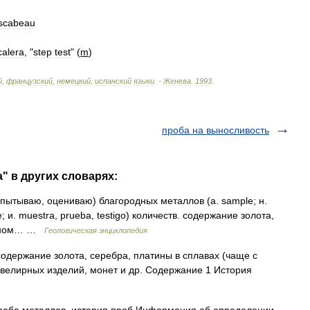
scabeau
calera
, "
step
test
" (
m
)
й
,
французский
,
немецкий
,
испанский
языки
. -
Женева
.
1993
.
проба на выносливость
" в других словарях:
ытываю, оцениваю) благородных металлов (a. sample; н.
e; и. muestra, prueba, testigo) количеств. содержание золота,
турном… …
Геологическая энциклопедия
держание золота, серебра, платины в сплавах (чаще с
велирных изделий, монет и др. Содержание 1 История