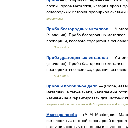
Проба
— (Sample) Определение пробы, п
пробы, проба металлов, история проб С
благородных История пробирной систем
инвестора
Проба благородных металлов
— У этого
(значения). Проба благородных металло
пропорции, весового содержания основного
…
Википедия
Проба драгоценных металлов
— У этого
(значения). Проба благородных металло
пропорции, весового содержания основного
…
Википедия
Проба и пробирное дело
— (Probe, essa
металлах, а также знаки, налагаемые осо
назначением гарантировать для частных
Энциклопедический словарь Ф.А. Брокгауза и И.А. Еф
Мастера проба
— (А. М. Master; син. Ма
выявления латентной коронарной недостат
нагрузки используют подъем и спуск по 