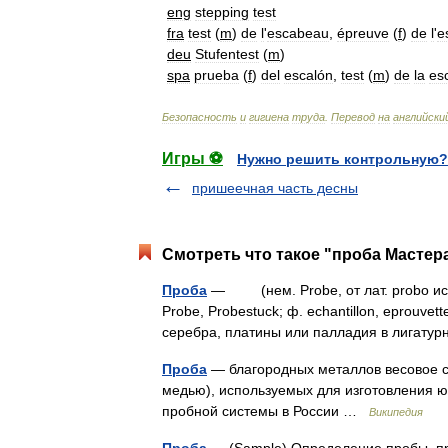
eng
stepping
test
fra
test
(
m
)
de
l
'
escabeau
,
épreuve
(
f
)
de
l
'
e
deu
Stufentest
(
m
)
spa
prueba
(
f
)
del
escalón
,
test
(
m
)
de
la
es
Безопасность
и
гигиена
труда
.
Перевод
на
английски
Игры ⚽
Нужно решить контрольную?
пришеечная часть десны
Смотреть что такое "проба Мастера
Проба
— (нем. Probe, от лат. probo исп
Probe, Probestuck; ф. echantillon, eprouvett
серебра, платины или палладия в лига
Проба
— благородных металлов весовое со
медью), используемых для изготовления ю
пробной системы в России …
Википедия