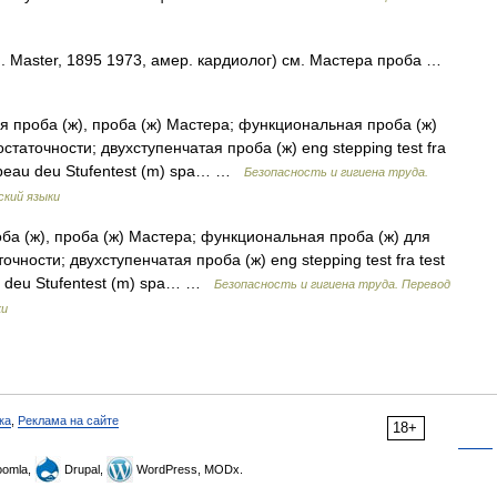
. Master, 1895 1973, амер. кардиолог) см. Мастера проба …
я проба (ж), проба (ж) Мастера; функциональная проба (ж)
аточности; двухступенчатая проба (ж) eng stepping test fra
scabeau deu Stufentest (m) spa… …
Безопасность и гигиена труда.
ский языки
ба (ж), проба (ж) Мастера; функциональная проба (ж) для
ности; двухступенчатая проба (ж) eng stepping test fra test
eau deu Stufentest (m) spa… …
Безопасность и гигиена труда. Перевод
ки
ка
,
Реклама на сайте
18+
omla,
Drupal,
WordPress, MODx.