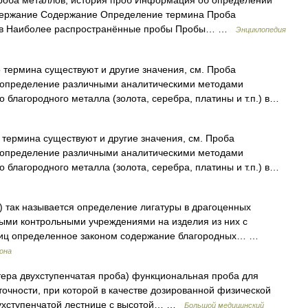
роба металлов, история проб Информация об определении
одержание Содержание Определение термина Проба
ы в Наиболее распространённые пробы Пробы… …
Энциклопедия
 термина существуют и другие значения, см. Проба
в определение различными аналитическими методами
 благородного металла (золота, серебра, платины и т.п.) в…
 термина существуют и другие значения, см. Проба
в определение различными аналитическими методами
 благородного металла (золота, серебра, платины и т.п.) в…
i) так называется определение лигатуры в драгоценных
быми контрольными учреждениями на изделия из них с
 лиц определенное законом содержание благородных… …
рона
стера двухступенчатая проба) функциональная проба для
очности, при которой в качестве дозированной физической
двухступенчатой лестнице с высотой… …
Большой медицинский