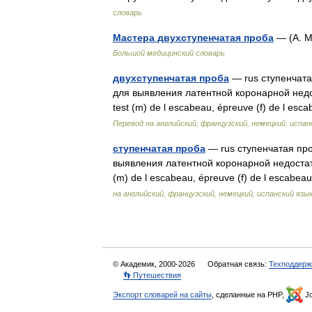
словарь
Мастера двухступенчатая проба
— (А. М
Большой медицинский словарь
двухступенчатая проба
— rus ступенчата
для выявления латентной коронарной недост
test (m) de l escabeau, épreuve (f) de l e
Перевод на английский, французский, немецкий, испан
ступенчатая проба
— rus ступенчатая про
выявления латентной коронарной недостаточ
(m) de l escabeau, épreuve (f) de l escab
на английский, французский, немецкий, испанский язы
© Академик, 2000-2026
Обратная связь:
Техподдерж
👣 Путешествия
Экспорт словарей на сайты
, сделанные на PHP,
Jo